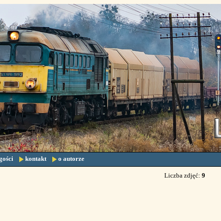
gości
kontakt
o autorze
Liczba zdjęć:
9