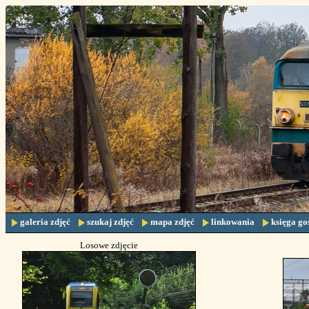
galeria zdjęć
szukaj zdjęć
mapa zdjęć
linkowania
księga go
Losowe zdjęcie