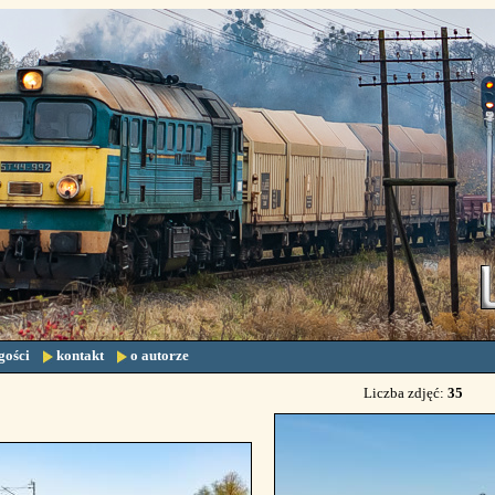
gości
kontakt
o autorze
Liczba zdjęć:
35