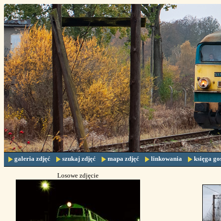
galeria zdjęć
szukaj zdjęć
mapa zdjęć
linkowania
księga go
Losowe zdjęcie