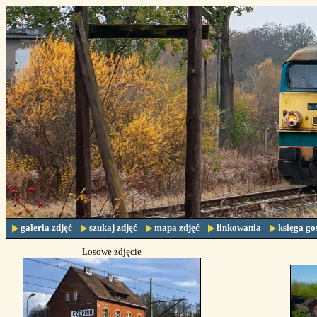
galeria zdjęć
szukaj zdjęć
mapa zdjęć
linkowania
księga go
Losowe zdjęcie