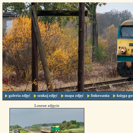
galeria zdjęć
szukaj zdjęć
mapa zdjęć
linkowania
księga go
Losowe zdjęcie