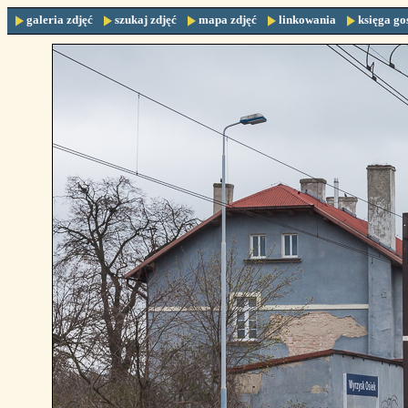
galeria zdjęć
szukaj zdjęć
mapa zdjęć
linkowania
księga go