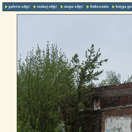
galeria zdjęć
szukaj zdjęć
mapa zdjęć
linkowania
księga go