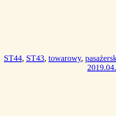
ST44
,
ST43
,
towarowy
,
pasażersk
2019.04