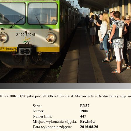
EN57-1906+1656 jako poc. 91306 rel. Grodzisk Mazowiecki - Dęblin zatrzymują si
Seria:
EN57
Numer:
1906
Numer linii:
447
Miejsce wykonania zdjęcia:
Brwinów
Data wykonania zdjęcia:
2016.08.26