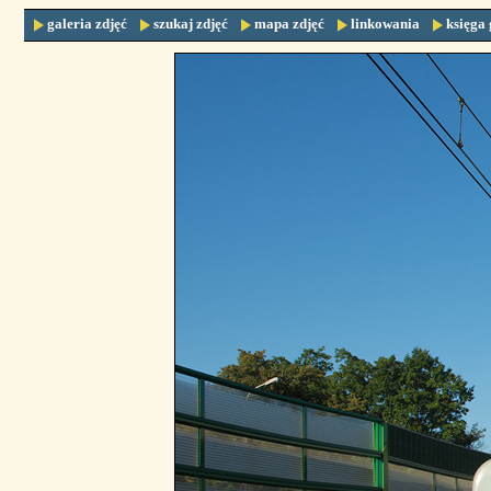
galeria zdjęć
szukaj zdjęć
mapa zdjęć
linkowania
księga 