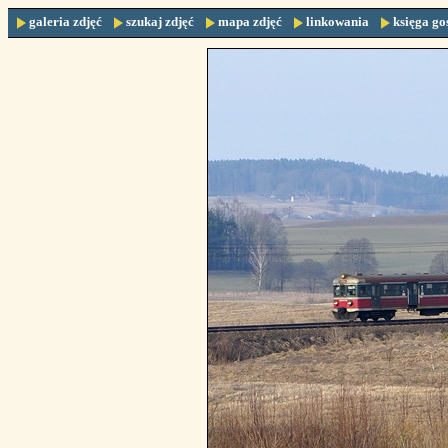
galeria zdjęć
szukaj zdjęć
mapa zdjęć
linkowania
księga go