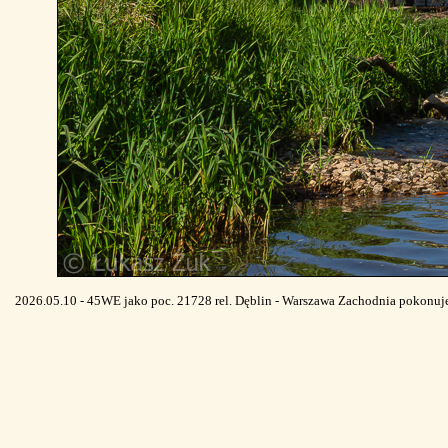
2026.05.10 - 45WE jako poc. 21728 rel. Dęblin - Warszawa Zachodnia pokonuje