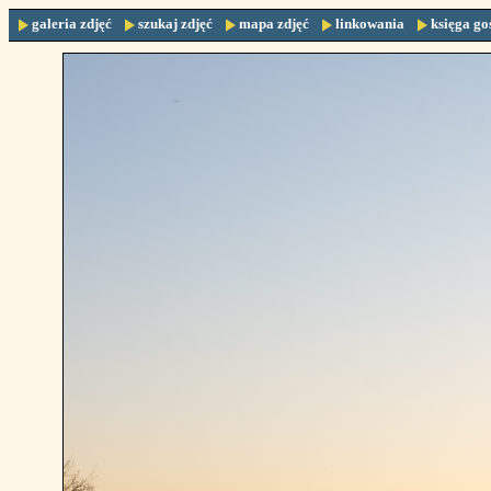
galeria zdjęć
szukaj zdjęć
mapa zdjęć
linkowania
księga go