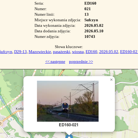
Seria:
ED160
Numer:
021
Numer linii:
13
Miejsce wykonania zdjęcia:
Sufczyn
Data wykonania zdjęcia:
2026.05.02
Data dodania zdjęcia:
2026.05.10
Numer zdjęcia:
10743
Słowa kluczowe:
Sufczyn
,
D29-13
,
Mazowieckie
,
pasażerski
,
wiosna
,
ED160
,
2026.05.02
,
ED160-02
<< następne
poprzednie >>
map div
×
ED160-021