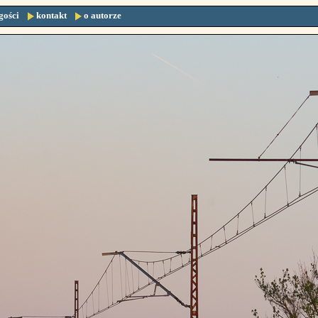
gości
kontakt
o autorze