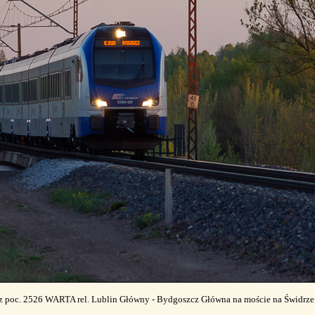
 poc. 2526 WARTA rel. Lublin Główny - Bydgoszcz Główna na moście na Świdrze t