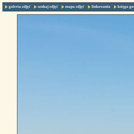
galeria zdjęć
szukaj zdjęć
mapa zdjęć
linkowania
księga go