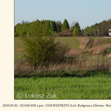
2026.05.02 - EU160-058 z poc. 5338 BYSTRZYCA rel. Bydgoszcz Główna - Rzes