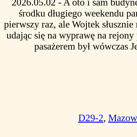
2026.05.02 - A oto i sam budyn
środku długiego weekendu park
pierwszy raz, ale Wojtek słusznie
udając się na wyprawę na rejon
pasażerem był wówczas Jeż
D29-2
,
Mazowi