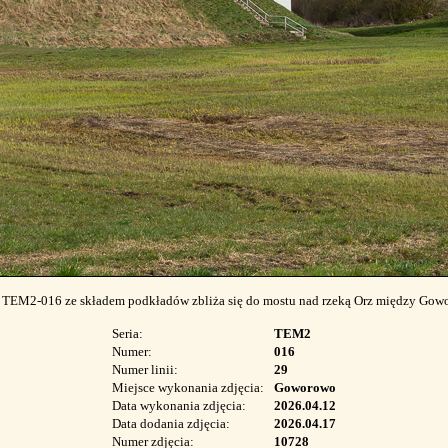
i TEM2-016 ze składem podkładów zbliża się do mostu nad rzeką Orz między Gow
Seria:
TEM2
Numer:
016
Numer linii:
29
Miejsce wykonania zdjęcia:
Goworowo
Data wykonania zdjęcia:
2026.04.12
Data dodania zdjęcia:
2026.04.17
Numer zdjęcia:
10728