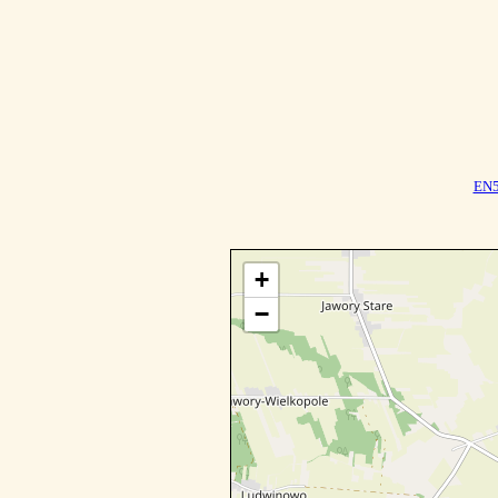
EN
+
−