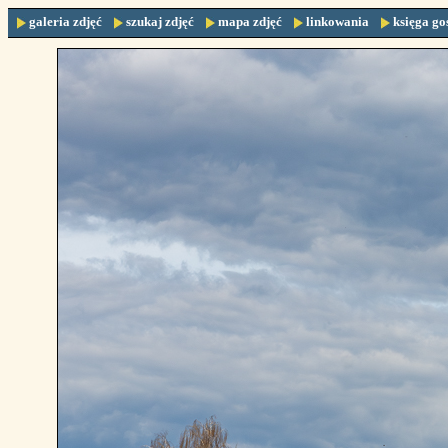
galeria zdjęć
szukaj zdjęć
mapa zdjęć
linkowania
księga go