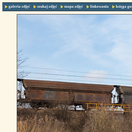
galeria zdjęć
szukaj zdjęć
mapa zdjęć
linkowania
księga go