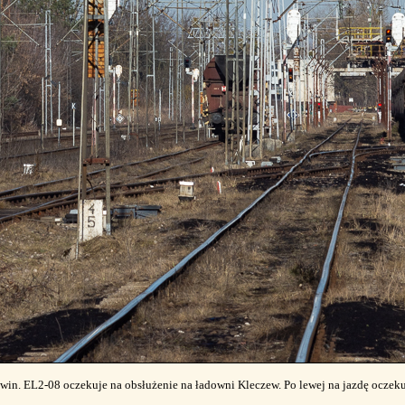
źwin. EL2-08 oczekuje na obsłużenie na ładowni Kleczew. Po lewej na jazdę ocz