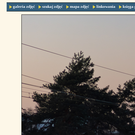
galeria zdjęć
szukaj zdjęć
mapa zdjęć
linkowania
księga 