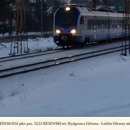
 ED160-024 jako poc. 5223 REJEWSKI rel. Bydgoszcz Główna - Lublin Główny mi