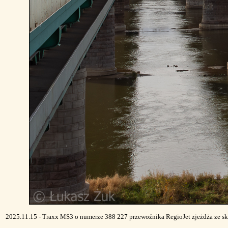
2025.11.15 - Traxx MS3 o numerze 388 227 przewoźnika RegioJet zjeżdża ze sk