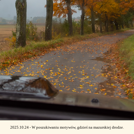
2025.10.24 - W poszukiwaniu motywów, gdzieś na mazurskiej drodze.